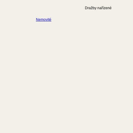
Dražby nařízené
Nemovité